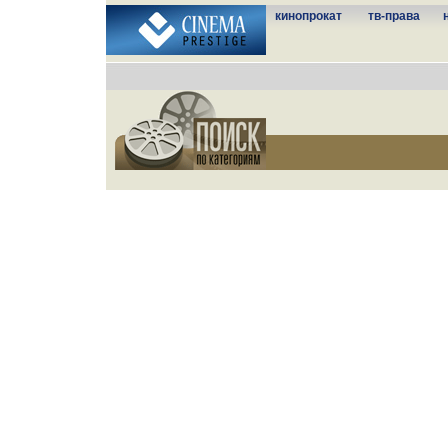
кинопрокат
тв-права